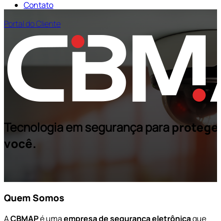
Contato
Portal do Cliente
Tecnologia em segurança para
proteger
você.
Quem Somos
A
CBMAP
é uma
empresa de segurança eletrônica
que